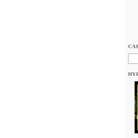
CAR
HY