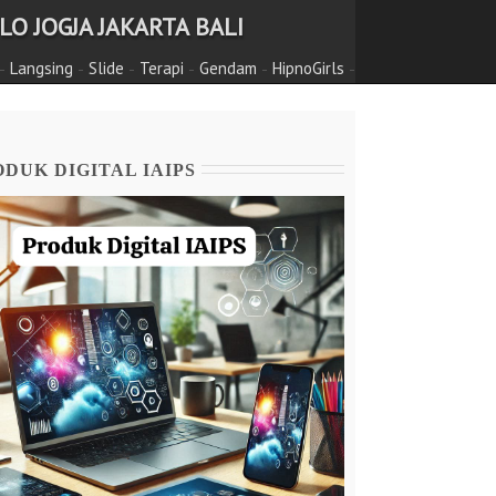
O JOGJA JAKARTA BALI
-
-
-
-
-
-
Langsing
Slide
Terapi
Gendam
HipnoGirls
DUK DIGITAL IAIPS