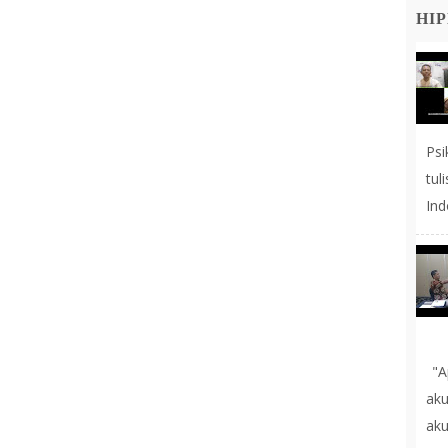
HIP
Ps
tul
Ind
"A
aku
ak