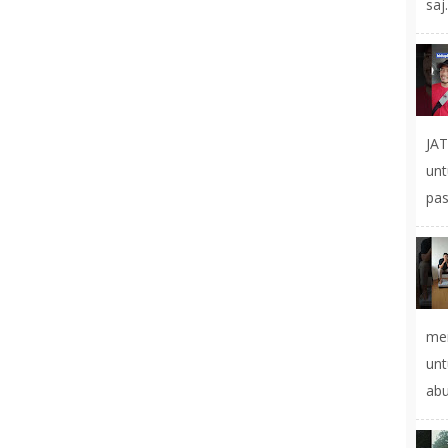
saj.
JA
un
pas
mer
un
abu