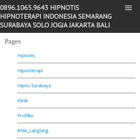
0896.1065.9643 HIPNOTIS
T
-->
HIPNOTERAPI INDONESIA SEMARANG
o
SURABAYA SOLO JOGJA JAKARTA BALI
g
g
Pages
l
e
Hipnotis
n
a
Hipnoterapi
v
Hipno Surabaya
i
g
Klinik
a
t
Profilku
i
o
#Me_Langsing
n