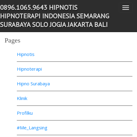
0896.1065.9643 HIPNOTIS
T
-->
HIPNOTERAPI INDONESIA SEMARANG
o
SURABAYA SOLO JOGJA JAKARTA BALI
g
g
Pages
l
e
Hipnotis
n
a
Hipnoterapi
v
Hipno Surabaya
i
g
Klinik
a
t
Profilku
i
o
#Me_Langsing
n