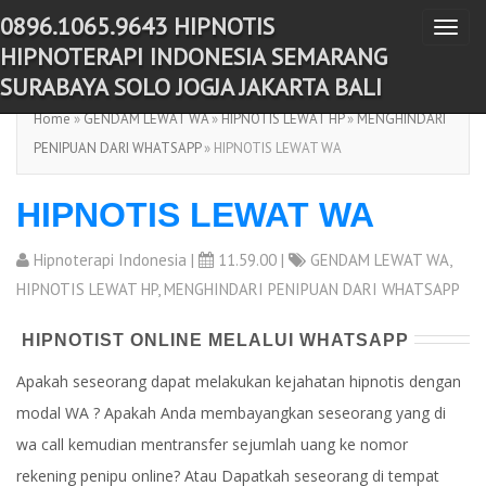
0896.1065.9643 HIPNOTIS
T
-->
HIPNOTERAPI INDONESIA SEMARANG
o
SURABAYA SOLO JOGJA JAKARTA BALI
g
Home
»
GENDAM LEWAT WA
»
HIPNOTIS LEWAT HP
»
MENGHINDARI
g
PENIPUAN DARI WHATSAPP
» HIPNOTIS LEWAT WA
l
e
HIPNOTIS LEWAT WA
n
a
Hipnoterapi Indonesia
|
11.59.00 |
GENDAM LEWAT WA
,
v
HIPNOTIS LEWAT HP
,
MENGHINDARI PENIPUAN DARI WHATSAPP
i
g
HIPNOTIST ONLINE MELALUI WHATSAPP
a
Apakah seseorang dapat melakukan kejahatan hipnotis dengan
t
modal WA ? Apakah Anda membayangkan seseorang yang di
i
o
wa call kemudian mentransfer sejumlah uang ke nomor
n
rekening penipu online? Atau Dapatkah seseorang di tempat