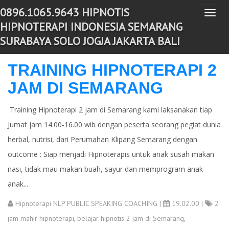
0896.1065.9643 HIPNOTIS
T
-->
HIPNOTERAPI INDONESIA SEMARANG
o
SURABAYA SOLO JOGJA JAKARTA BALI
g
g
TRAINING HIPNOTERAPI 2
l
JAM DI SEMARANG
e
n
Training Hipnoterapi 2 jam di Semarang kami laksanakan tiap
a
Jumat jam 14.00-16.00 wib dengan peserta seorang pegiat dunia
v
herbal, nutrisi, dari Perumahan Klipang Semarang dengan
i
g
outcome : Siap menjadi Hipnoterapis untuk anak susah makan
a
nasi, tidak mau makan buah, sayur dan memprogram anak-
t
anak...
i
Hipnoterapi NLP PUBLIC SPEAKING COACHING
|
19.02.00 |
2
o
jam mahir hipnoterapi
,
belajar hipnotis 2 jam di Semarang
,
n