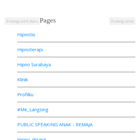
Pages
Posting Lebih Baru
Posting Lama
Hipnotis
Hipnoterapi
Hipno Surabaya
Klinik
Profilku
#Me_Langsing
PUBLIC SPEAKING ANAK - REMAJA
Hipno-driving