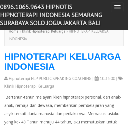
0896.1065.9643 HIPNOTIS
T
-->
HIPNOTERAPI INDONESIA SEMARANG
o
SURABAYA SOLO JOGJA JAKARTA BALI
g
Home
»
Klinik Hipnoterapi Keluarga
» HIPNOTERAPI KELUARGA
g
INDONESIA
l
e
HIPNOTERAPI KELUARGA
n
a
INDONESIA
v
i
Hipnoterapi NLP PUBLIC SPEAKING COACHING
|
10.33.00 |
g
Klinik Hipnoterapi Keluarga
a
Bertahun-tahun melayani klien hipnoterapi personal, dari anak-
t
anak, remaja dan dewasa, memberikan pembelajaran yang
i
asyik terkait dunia manusia dan perilaku nya. Memasuki usiaku
o
yang ke- 43 Tahun menuju 44 tahun, aku memutuskan untuk
n