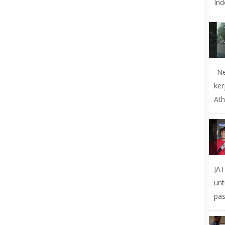
Ind
Ne
ke
Ath
JA
un
pas