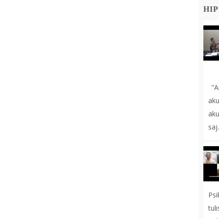
HIP
"A
aku
ak
saj.
Ps
tul