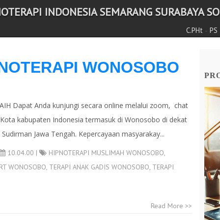
NOTERAPI INDONESIA SEMARANG SURABAYA SOL
-
C.PHt
PS
HIPNOTERAPI WONOSOBO
PRO
Dapat Anda kunjungi secara online melalui zoom, chat
h Kota kabupaten Indonesia termasuk di Wonosobo di dekat
ma Sudirman Jawa Tengah. Kepercayaan masyarakay...
10.04.00 |
HIPNOTERAPI MUSLIMAH WONOSOBO
,
RT WONOSOBO
,
TERAPI ANAK GADIS WONOSOBO
,
TERAPI
Read More >>