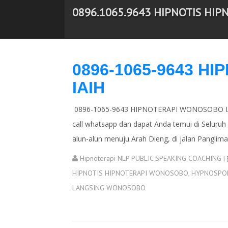
0896.1065.9643 HIPNOTIS HIP
-->
0896-1065-9643 
IAIH
0896-1065-9643 HIPNOTERAPI WONOSOBO IAIH 
call whatsapp dan dapat Anda temui di Seluru
alun-alun menuju Arah Dieng, di jalan Pangli
Hipnoterapi NLP PUBLIC SPEAKING COACHING
|
HIPNOTIS HIPNOTERAPI WONOSOBO
,
HYPNOSPO
LANGSING WONOSOBO