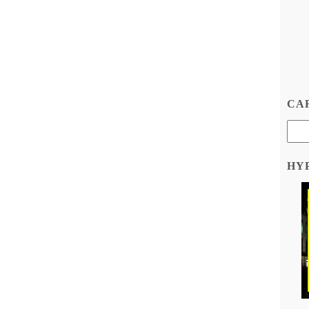
CAR
HY