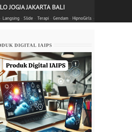
O JOGJA JAKARTA BALI
-
-
-
-
-
-
Langsing
Slide
Terapi
Gendam
HipnoGirls
DUK DIGITAL IAIPS