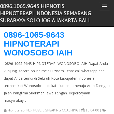
0896.1065.9643 HIPNOTIS
T
-->
HIPNOTERAPI INDONESIA SEMARANG
o
SURABAYA SOLO JOGJA JAKARTA BALI
g
g
0896-1065-9643
l
HIPNOTERAPI
e
n
WONOSOBO IAIH
a
v
0896-1065-9643 HIPNOTERAPI WONOSOBO IAIH Dapat Anda
i
kunjungi secara online melalui zoom, chat call whatsapp dan
g
dapat Anda temui di Seluruh Kota kabupaten Indonesia
a
termasuk di Wonosobo di dekat alun-alun menuju Arah Dieng, di
t
jalan Panglima Sudirman Jawa Tengah. Kepercayaan
i
masyarakay...
o
Hipnoterapi NLP PUBLIC SPEAKING COACHING
|
10.04.00 |
n