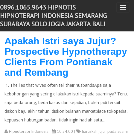
0896.1065.9643 HIPNOTIS
T
-->
HIPNOTERAPI INDONESIA SEMARANG
o
SURABAYA SOLO JOGJA JAKARTA BALI
g
g
Apakah Istri saya Jujur?
l
Prospective Hypnotherapy
e
n
Clients From Pontianak
a
and Rembang
v
i
1. The lies that wives often tell their husbandsApa saja
g
kebohongan yang sering dilakukan istri kepada suaminya? Tentu
a
saja beda orang, beda kasus dan kejadian, boleh jadi terkait
t
diskon baju akhir tahun, diskon bulanan marketplace tokopedia,
i
kepuasan hubungan badan, tidak ingin hadiah sata...
o
n
Hipnoterapi Indonesia
|
10.24.00 |
haruskah jujur pada suami
,