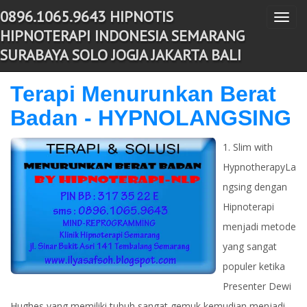
0896.1065.9643 HIPNOTIS
T
-->
HIPNOTERAPI INDONESIA SEMARANG
o
SURABAYA SOLO JOGJA JAKARTA BALI
g
g
Terapi Menurunkan Berat
l
Badan - HYPNOLANGSING
e
n
1. Slim with
a
HypnotherapyLa
v
ngsing dengan
i
g
Hipnoterapi
a
menjadi metode
t
yang sangat
i
populer ketika
o
Presenter Dewi
n
Hughes yang memiliki tubuh sangat gemuk kemudian menjadi