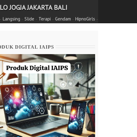
O JOGJA JAKARTA BALI
-
-
-
-
-
-
Langsing
Slide
Terapi
Gendam
HipnoGirls
DUK DIGITAL IAIPS