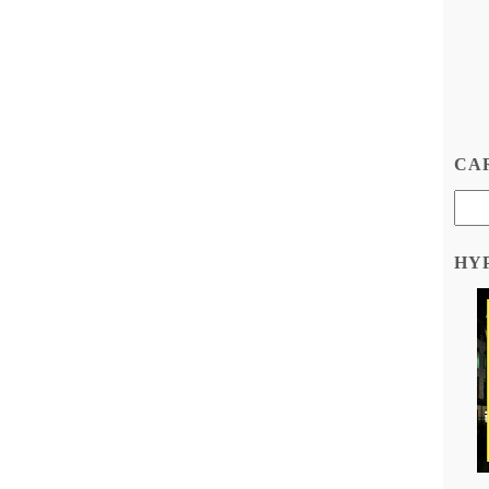
CAR
HY