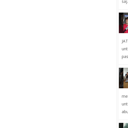
saj.
JA
un
pas
mer
un
abu