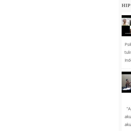
HIP
Ps
tul
Ind
"A
aku
ak