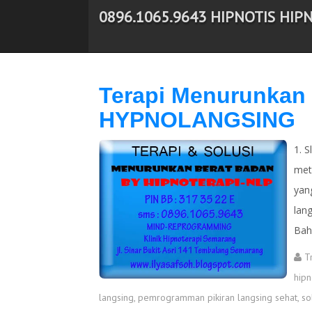
0896.1065.9643 HIPNOTIS HIP
-->
Terapi Menurunkan 
HYPNOLANGSING
1. 
met
yan
lan
Bah
T
hipn
langsing
,
pemrogramman pikiran langsing sehat
,
so