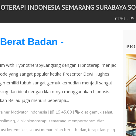
NOTERAPI INDONESIA SEMARANG SURABAYA SOL
-
C.PHt
PS
Berat Badan -
PRO
Slim with HypnotherapyLangsing dengan Hipnoterapi menjadi
ode yang sangat populer ketika Presenter Dewi Hughes
g memiliki tubuh sangat gemuk kemudian menjadi sangat
gsing dan ideal dengan klaim-nya menggunakan hipnosis.
kan Beliau juga menulis beberapa...
rainer Motivator Indonesia
|
15.43.00 |
diet gemuk sehat
,
osliming
,
klinik hipnoterapi semarang
,
memperogram diet
lusi kegemukan
,
solusi menurunkan berat badan
,
terapi langsing