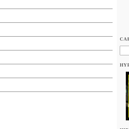
CAR
HY