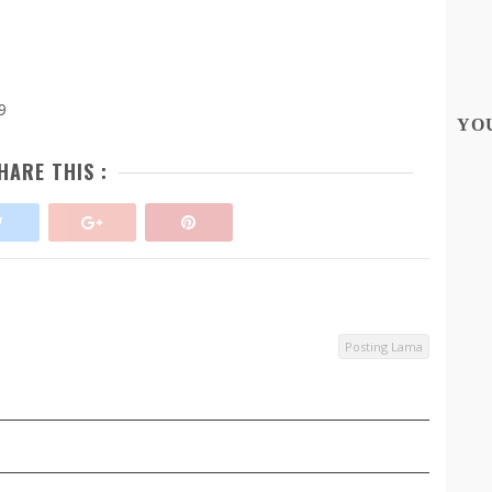
49
YO
HARE THIS :
Posting Lama