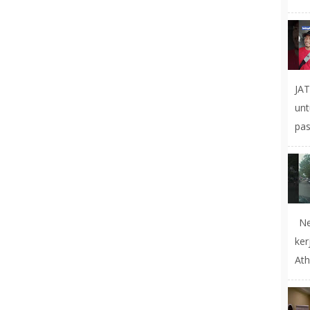
JA
un
pas
Ne
ke
Ath