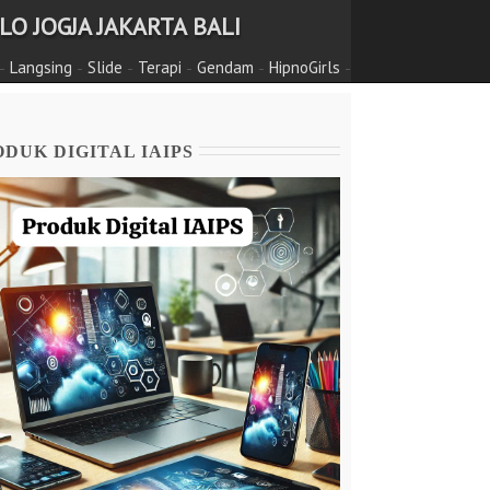
O JOGJA JAKARTA BALI
-
-
-
-
-
-
Langsing
Slide
Terapi
Gendam
HipnoGirls
DUK DIGITAL IAIPS