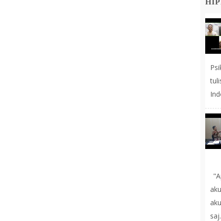
HIP
Ps
tul
Ind
"A
aku
ak
saj.