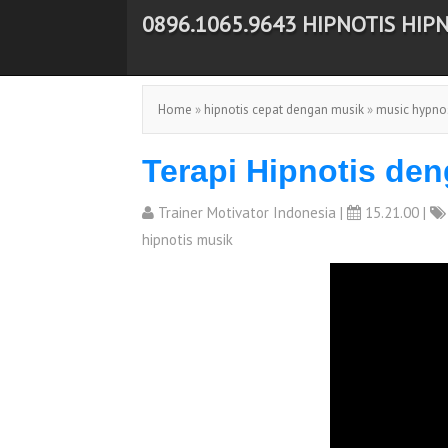
0896.1065.9643 HIPNOTIS HIP
-->
Home
»
hipnotis cepat dengan musik
»
music hypno
Terapi Hipnotis de
Trainer Motivator Indonesia
|
15.21.00 |
hipnotis musik