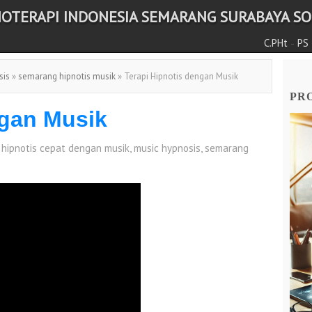
NOTERAPI INDONESIA SEMARANG SURABAYA SOL
-
C.PHt
PS
sis
»
semarang hipnotis musik
» Terapi Hipnotis dengan Musik
PRO
ngan Musik
hipnotis cepat dengan musik
,
music hypnosis
,
semarang