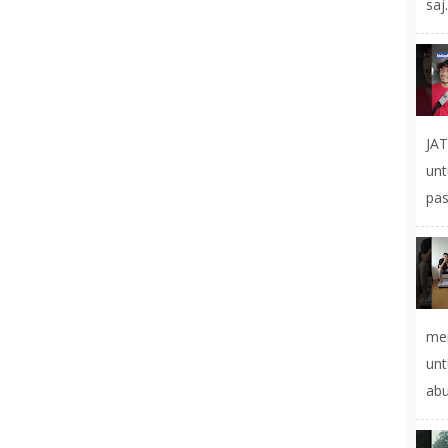
saj.
JA
un
pas
mer
un
abu