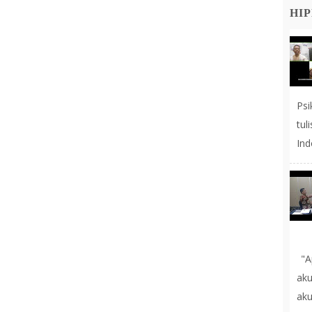
HIP
Ps
tul
Ind
"A
aku
ak