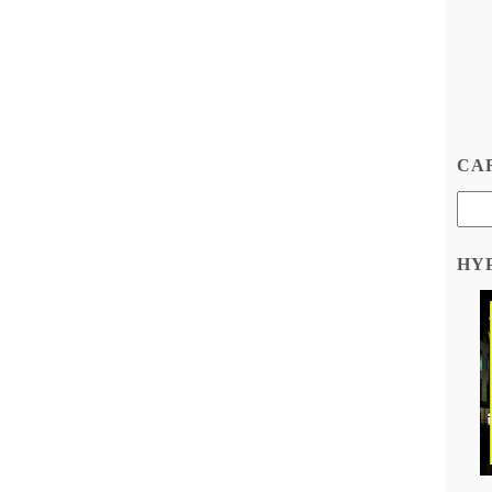
CAR
HY