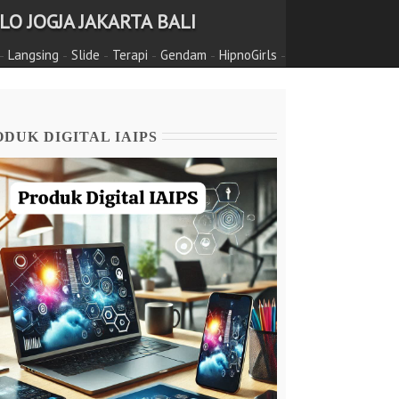
O JOGJA JAKARTA BALI
-
-
-
-
-
-
Langsing
Slide
Terapi
Gendam
HipnoGirls
DUK DIGITAL IAIPS