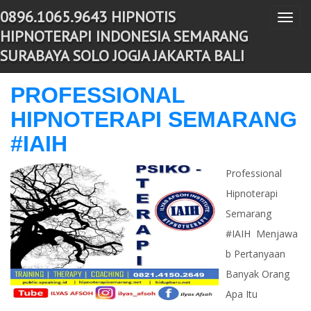
0896.1065.9643 HIPNOTIS
T
-->
HIPNOTERAPI INDONESIA SEMARANG
o
SURABAYA SOLO JOGJA JAKARTA BALI
g
g
PROFESSIONAL
l
HIPNOTERAPI SEMARANG
e
n
#IAIH
a
v
Professional
i
Hipnoterapi
g
Semarang
a
#IAIH Menjawa
t
b Pertanyaan
i
Banyak Orang
o
Apa Itu
n