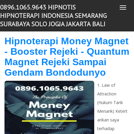
0896.1065.9643 HIPNOTIS
T
-->
HIPNOTERAPI INDONESIA SEMARANG
o
SURABAYA SOLO JOGJA JAKARTA BALI
g
g
Hipnoterapi Money Magnet
l
- Booster Rejeki - Quantum
e
n
Magnet Rejeki Sampai
a
Gendam Bondodunyo
v
i
1. Law of
g
Attraction
a
(Hukum Tarik
t
Menarik) Ketert
i
arikan saya
o
terhadap
n