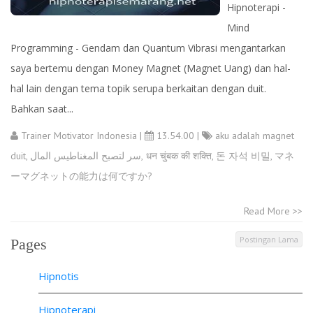
Hipnoterapi -
Mind
Programming - Gendam dan Quantum Vibrasi mengantarkan
saya bertemu dengan Money Magnet (Magnet Uang) dan hal-
hal lain dengan tema topik serupa berkaitan dengan duit.
Bahkan saat...
Trainer Motivator Indonesia
|
13.54.00 |
aku adalah magnet
duit
,
سر لتصبح المغناطيس المال
,
धन चुंबक की शक्ति
,
돈 자석 비밀
,
マネ
ーマグネットの能力は何ですか?
Read More >>
Postingan Lama
Pages
Hipnotis
Hipnoterapi