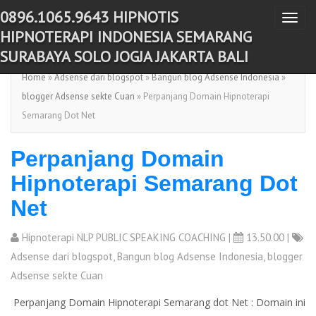
0896.1065.9643 HIPNOTIS
T
-->
HIPNOTERAPI INDONESIA SEMARANG
o
SURABAYA SOLO JOGJA JAKARTA BALI
g
Home
»
Adsense dari blogspot
»
Bangun blog Adsense Indonesia
»
g
blogger Adsense sekte Cuan
» Perpanjang Domain Hipnoterapi
l
Semarang Dot Net
e
n
Perpanjang Domain
a
v
Hipnoterapi Semarang Dot
i
Net
g
a
Hipnoterapi NLP PUBLIC SPEAKING COACHING
|
13.50.00 |
t
Adsense dari blogspot
,
Bangun blog Adsense Indonesia
,
blogger
i
Adsense sekte Cuan
o
Perpanjang Domain Hipnoterapi Semarang dot Net : Domain ini
n