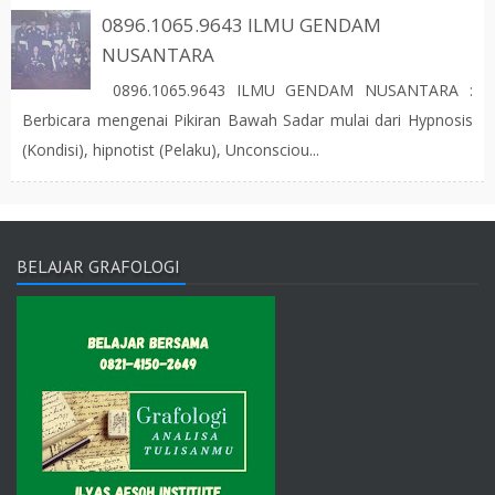
0896.1065.9643 ILMU GENDAM
NUSANTARA
0896.1065.9643 ILMU GENDAM NUSANTARA :
Berbicara mengenai Pikiran Bawah Sadar mulai dari Hypnosis
(Kondisi), hipnotist (Pelaku), Unconsciou...
BELAJAR GRAFOLOGI