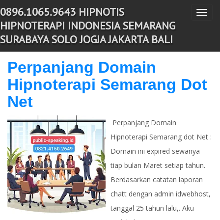
0896.1065.9643 HIPNOTIS
T
-->
HIPNOTERAPI INDONESIA SEMARANG
o
SURABAYA SOLO JOGJA JAKARTA BALI
g
g
Perpanjang Domain
l
Hipnoterapi Semarang Dot
e
n
Net
a
v
Perpanjang Domain
i
Hipnoterapi Semarang dot Net :
g
Domain ini expired sewanya
a
tiap bulan Maret setiap tahun.
t
Berdasarkan catatan laporan
i
chatt dengan admin idwebhost,
o
tanggal 25 tahun lalu,. Aku
n