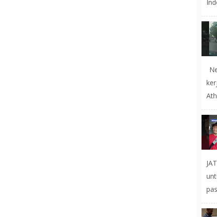
Ind
Ne
ke
Ath
JA
un
pas