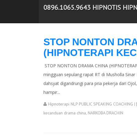
0896.1065.9643 HIPNOTIS HIP
-->
STOP NONTON DRA
(HIPNOTERAPI KE
STOP NONTON DRAMA CHINA (HIPNOTERAPI KE
mingguan sepulang rapat RT di Musholla Sinar 
dahsyat digandrungi para pria pekerja dari O
hampir...
Hipnoterapi NLP PUBLIC SPEAKING COACHING
|
kecanduan drama china
,
NARKOBA DRACHIN