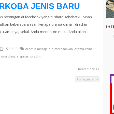
ARKOBA JENIS BARU
postingan di facebook yang di share sahabatku Mbah
butkan beberapa alasan kenapa drama china - drachin
IA
asan utamanya, sekali Anda menonton maka Anda akan
15.19.00 |
drachin merajalela meresahkan
,
drama china
rama china
,
inspirasi drachin
Read More >>
Postingan Lama