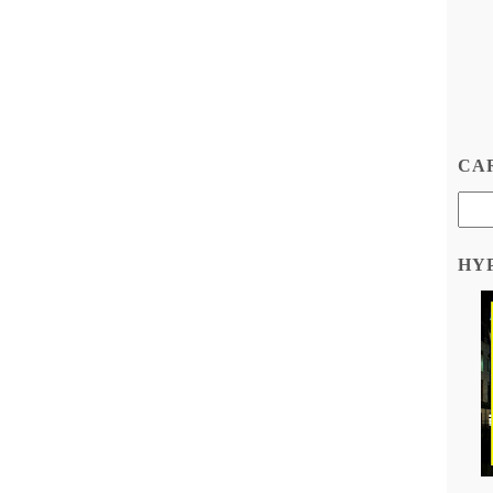
CAR
HY