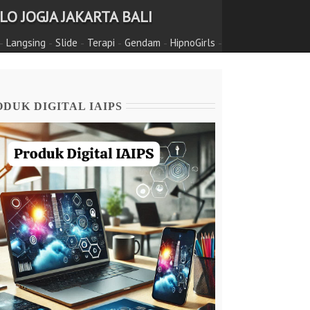
O JOGJA JAKARTA BALI
-
-
-
-
-
-
Langsing
Slide
Terapi
Gendam
HipnoGirls
DUK DIGITAL IAIPS