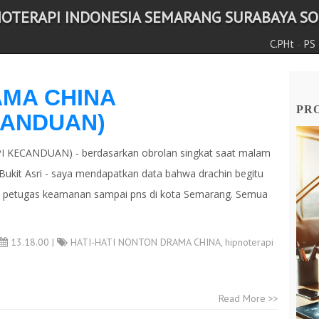
NOTERAPI INDONESIA SEMARANG SURABAYA SOL
-
C.PHt
PS
MA CHINA
PRO
CANDUAN)
CANDUAN) - berdasarkan obrolan singkat saat malam
Bukit Asri - saya mendapatkan data bahwa drachin begitu
jol, petugas keamanan sampai pns di kota Semarang. Semua
13.18.00 |
HATI-HATI NONTON DRAMA CHINA
,
hipnoterapi
Read More >>