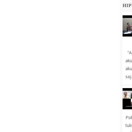
HIP
"A
aku
ak
saj.
Ps
tul